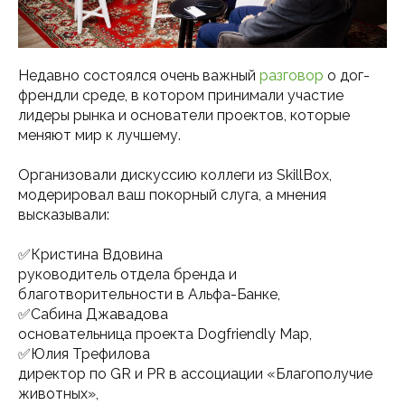
Недавно состоялся очень важный
разговор
о дог-
френдли среде, в котором принимали участие
лидеры рынка и основатели проектов, которые
меняют мир к лучшему.
Организовали дискуссию коллеги из SkillBox,
модерировал ваш покорный слуга, а мнения
высказывали:
✅Кристина Вдовина
руководитель отдела бренда и
благотворительности в Альфа-Банке,
✅Сабина Джавадова
основательница проекта Dogfriendly Map,
✅Юлия Трефилова
директор по GR и PR в ассоциации «Благополучие
животных»,