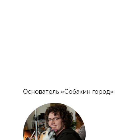
Контакты Собакин
город
Основатель «Собакин город»