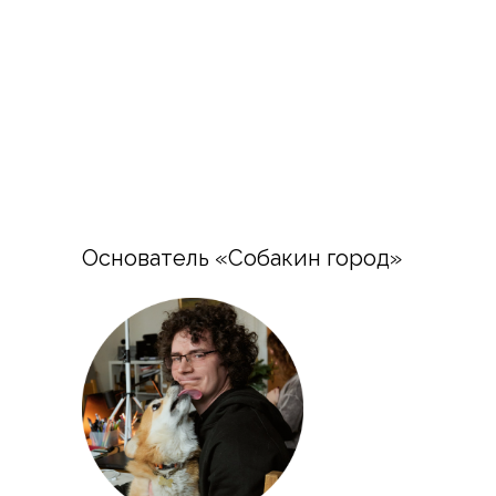
Контакты Собакин
город
Основатель «Собакин город»